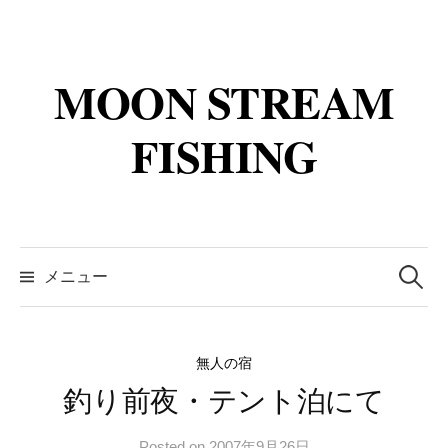
コ
ン
テ
MOON STREAM
ン
ツ
FISHING
へ
ス
キ
ッ
検
プ
索:
メニュー
無人の宿
釣り前夜・テント泊にて
Posted
on
2007年9月26日