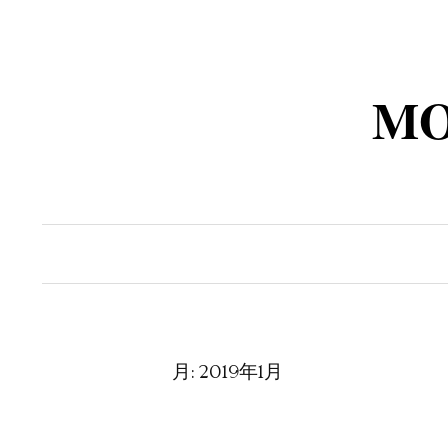
コ
ン
テ
MO
ン
ツ
へ
ス
キ
ッ
プ
月:
2019年1月