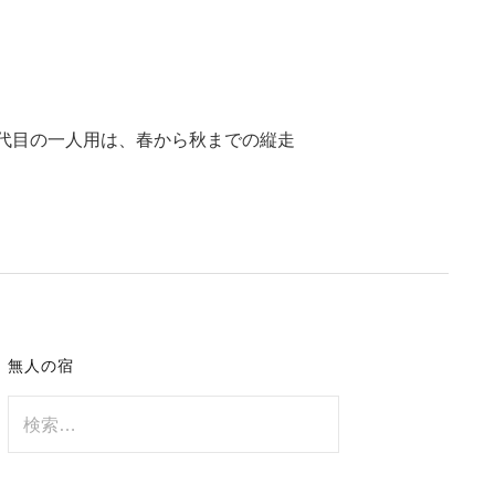
代目の一人用は、春から秋までの縦走
無人の宿
検
索: