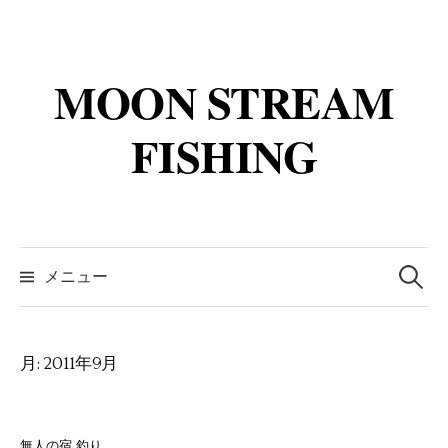
コ
ン
テ
MOON STREAM
ン
ツ
FISHING
へ
ス
キ
ッ
検
プ
索:
メニュー
月:
2011年9月
無人の宿 釣り