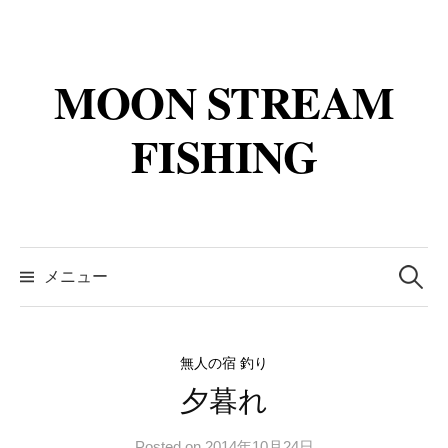
コ
ン
テ
MOON STREAM
ン
ツ
FISHING
へ
ス
キ
ッ
検
プ
索:
メニュー
無人の宿 釣り
夕暮れ
Posted
on
2014年10月24日