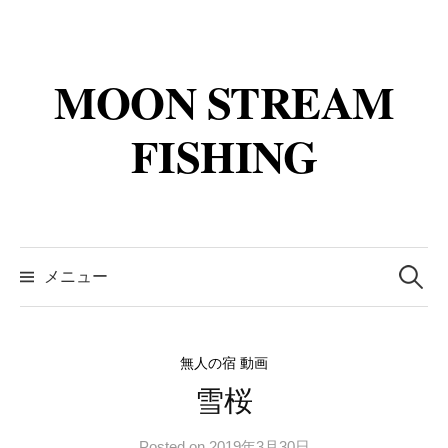
コ
ン
テ
MOON STREAM
ン
ツ
FISHING
へ
ス
キ
ッ
検
プ
索:
メニュー
無人の宿 動画
雪桜
Posted
on
2019年3月30日