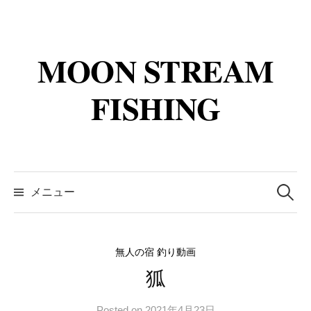
コ
ン
テ
MOON STREAM
ン
ツ
FISHING
へ
ス
キ
ッ
検
プ
索:
メニュー
無人の宿 釣り動画
狐
Posted
on
2021年4月23日