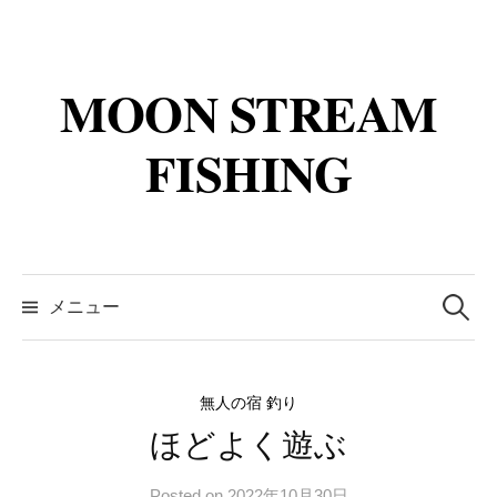
コ
ン
テ
MOON STREAM
ン
ツ
FISHING
へ
ス
キ
ッ
検
プ
索:
メニュー
無人の宿 釣り
ほどよく遊ぶ
Posted
on
2022年10月30日