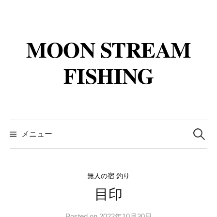
コ
ン
テ
MOON STREAM
ン
ツ
FISHING
へ
ス
キ
ッ
検
プ
索:
メニュー
無人の宿 釣り
目印
Posted
on
2022年10月30日