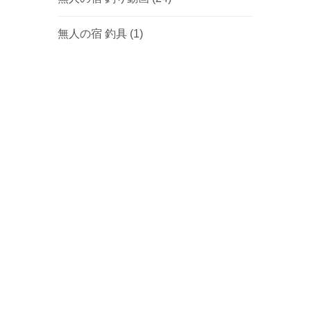
無人の宿 釣具
(1)