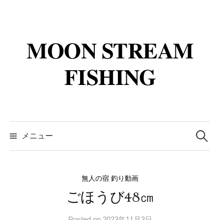
コ
ン
テ
MOON STREAM
ン
ツ
FISHING
へ
ス
キ
ッ
検
プ
索:
メニュー
無人の宿 釣り動画
ごほうび48㎝
Posted
on
2023年11月3日